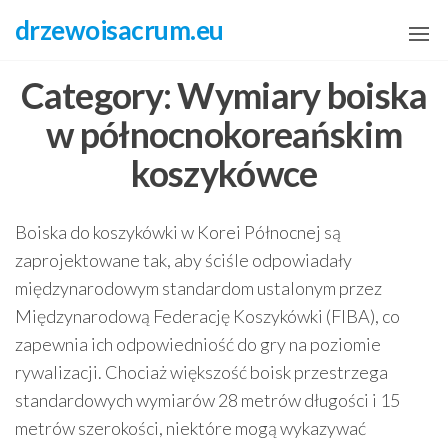
Skip
drzewoisacrum.eu
to
the
Category:
Wymiary boiska
content
w północnokoreańskim
koszykówce
Boiska do koszykówki w Korei Północnej są
zaprojektowane tak, aby ściśle odpowiadały
międzynarodowym standardom ustalonym przez
Międzynarodową Federację Koszykówki (FIBA), co
zapewnia ich odpowiedniość do gry na poziomie
rywalizacji. Chociaż większość boisk przestrzega
standardowych wymiarów 28 metrów długości i 15
metrów szerokości, niektóre mogą wykazywać