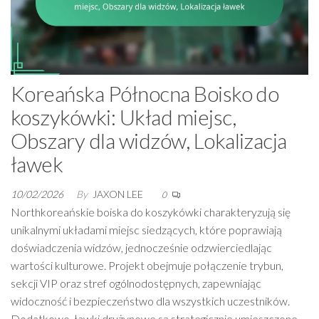
Koreańska Północna Boisko do
koszykówki: Układ miejsc,
Obszary dla widzów, Lokalizacja
ławek
10/02/2026
By
JAXON LEE
0
Northkoreańskie boiska do koszykówki charakteryzują się
unikalnymi układami miejsc siedzących, które poprawiają
doświadczenia widzów, jednocześnie odzwierciedlając
wartości kulturowe. Projekt obejmuje połączenie trybun,
sekcji VIP oraz stref ogólnodostępnych, zapewniając
widoczność i bezpieczeństwo dla wszystkich uczestników.
Dodatkowo, ławki drużynowe są strategicznie umieszczone