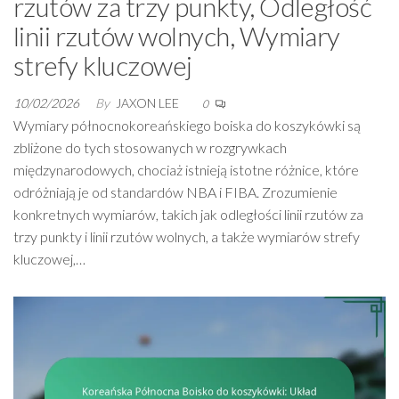
rzutów za trzy punkty, Odległość
linii rzutów wolnych, Wymiary
strefy kluczowej
10/02/2026
By
JAXON LEE
0
Wymiary północnokoreańskiego boiska do koszykówki są
zbliżone do tych stosowanych w rozgrywkach
międzynarodowych, chociaż istnieją istotne różnice, które
odróżniają je od standardów NBA i FIBA. Zrozumienie
konkretnych wymiarów, takich jak odległości linii rzutów za
trzy punkty i linii rzutów wolnych, a także wymiarów strefy
kluczowej,…