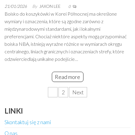
21/01/2026
By
JAXON LEE
0
Boisko do koszykówki w Korei Północnej ma określone
wymiary i oznaczenia, które są zgodne zarówno z
międzynarodowymi standardami, jak i lokalnymi
preferencjami. Chociaż niektóre aspekty mogą przypominać
boiska NBA, istnieją wyraźne różnice w wymiarach okręgu
centralnego, liniach granicznych i oznaczeniach strefy, które
odzwierciedlają unikalne podejście…
Read more
Posts
1
2
Next
pagination
LINKI
Skontaktuj się z nami
O nas