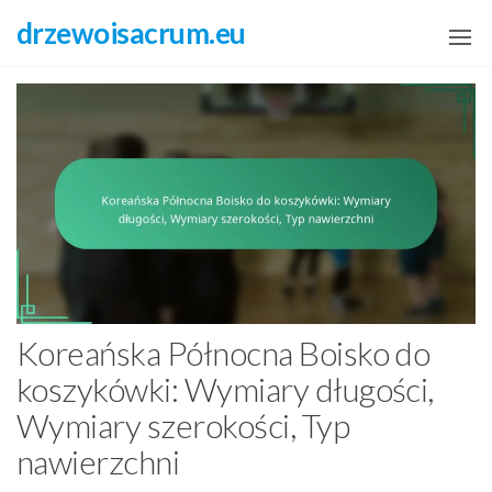
Skip
drzewoisacrum.eu
to
the
content
Koreańska Północna Boisko do
koszykówki: Wymiary długości,
Wymiary szerokości, Typ
nawierzchni