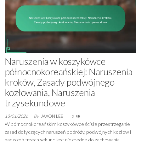
Naruszenia w koszykówce
północnokoreańskiej: Naruszenia
kroków, Zasady podwójnego
kozłowania, Naruszenia
trzysekundowe
13/01/2026
By
JAXON LEE
0
W północnokoreańskim koszykówce ścisłe przestrzeganie
zasad dotyczących naruszeń podróży, podwójnych kozłów i
naruszeń trzech sekund jest niezbędne do zachowania