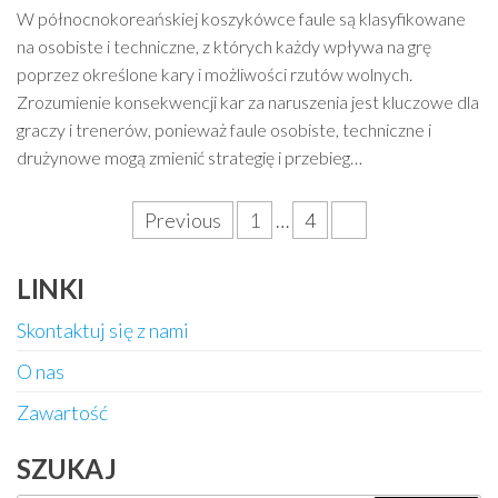
W północnokoreańskiej koszykówce faule są klasyfikowane
na osobiste i techniczne, z których każdy wpływa na grę
poprzez określone kary i możliwości rzutów wolnych.
Zrozumienie konsekwencji kar za naruszenia jest kluczowe dla
graczy i trenerów, ponieważ faule osobiste, techniczne i
drużynowe mogą zmienić strategię i przebieg…
Posts
Previous
1
…
4
5
pagination
LINKI
Skontaktuj się z nami
O nas
Zawartość
SZUKAJ