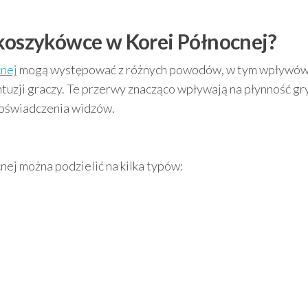
 koszykówce w Korei Północnej?
cnej
mogą występować z różnych powodów, w tym wpływó
uzji graczy. Te przerwy znacząco wpływają na płynność gry
doświadczenia widzów.
ej można podzielić na kilka typów: