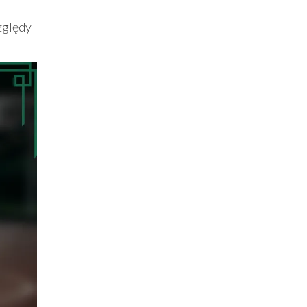
zględy