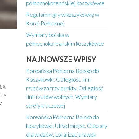
północnokoreańskiej koszykówce
Regulamin gry w koszykówkę w
Korei Północnej
Wymiary boiska w
północnokoreańskim koszykówce
NAJNOWSZE WPISY
Koreańska Północna Boisko do
Koszykówki: Odległość linii
ogą
rzutów za trzy punkty, Odległość
czy
linii rzutów wolnych, Wymiary
ia
strefy kluczowej
Koreańska Północna Boisko do
koszykówki: Układ miejsc, Obszary
dla widzów, Lokalizacja ławek