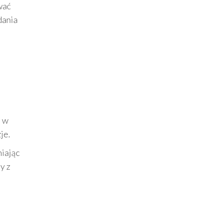
wać
dania
i w
je.
iając
y z