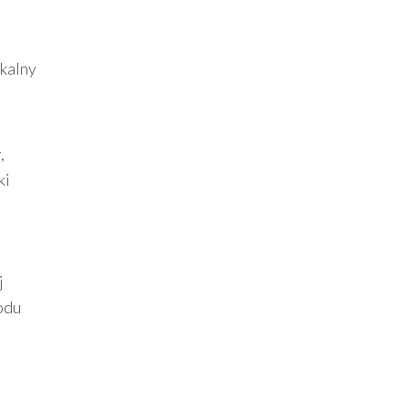
ikalny
,
ki
j
odu
u