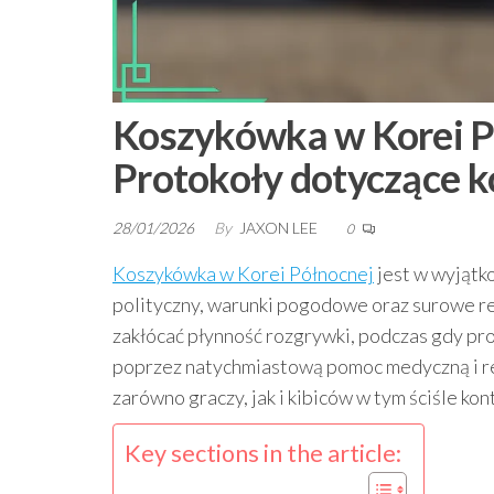
Koszykówka w Korei Pó
Protokoły dotyczące k
28/01/2026
By
JAXON LEE
0
Koszykówka w Korei Północnej
jest w wyjątk
polityczny, warunki pogodowe oraz surowe r
zakłócać płynność rozgrywki, podczas gdy pr
poprzez natychmiastową pomoc medyczną i reh
zarówno graczy, jak i kibiców w tym ściśle k
Key sections in the article: