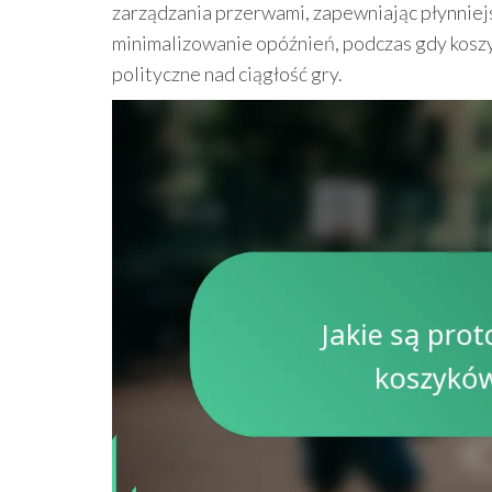
zarządzania przerwami, zapewniając płynniejs
minimalizowanie opóźnień, podczas gdy kosz
polityczne nad ciągłość gry.