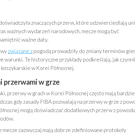
doświadczyła znaczących przerw, które odzwierciedlają un
odczas ważnych wydarzeń narodowych, mecze mogą być
amiętnić ważne daty.
erwy
związane z
pogodą prowadziły do zmiany terminów gier
 warunki. Te historyczne przykłady podkreślają, jak czynni
koszykarskie w Korei Północnej.
 przerwami w grze
, przerwy w grach w Korei Północnej często mają bardzie
odczas gdy zasady FIBA pozwalają na przerwy w grze z pow
i Północnej mogą doświadczać dodatkowych przerw z powod
hodów.
 mecze zazwyczaj mają dobrze zdefiniowane protokoły