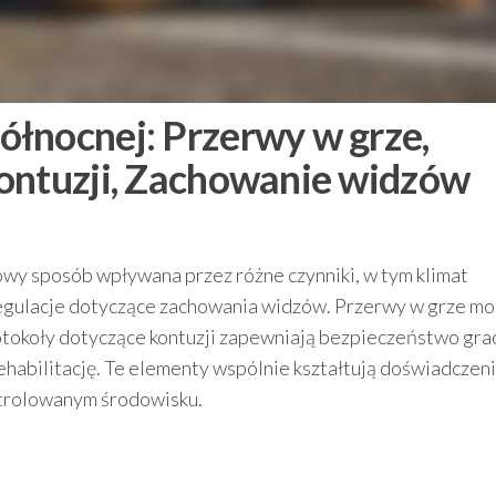
łnocnej: Przerwy w grze,
ontuzji, Zachowanie widzów
owy sposób wpływana przez różne czynniki, w tym klimat
egulacje dotyczące zachowania widzów. Przerwy w grze m
otokoły dotyczące kontuzji zapewniają bezpieczeństwo gra
abilitację. Te elementy wspólnie kształtują doświadczen
ontrolowanym środowisku.