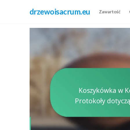
Skip
drzewoisacrum.eu
to
Zawartość
the
content