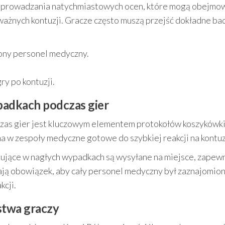
zeprowadzania natychmiastowych ocen, które mogą obejmo
ażnych kontuzji. Gracze często muszą przejść dokładne ba
ony personel medyczny.
y po kontuzji.
adkach podczas gier
zas gier jest kluczowym elementem protokołów koszykówk
a w zespoły medyczne gotowe do szybkiej reakcji na kontuz
ujące w nagłych wypadkach są wysyłane na miejsce, zapewn
ją obowiązek, aby cały personel medyczny był zaznajomion
kcji.
stwa graczy