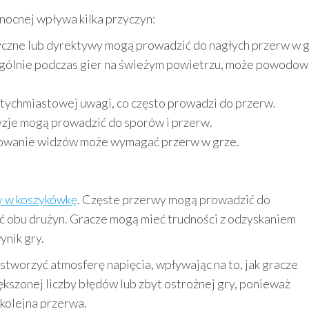
ocnej wpływa kilka przyczyn:
czne lub dyrektywy mogą prowadzić do nagłych przerw w g
gólnie podczas gier na świeżym powietrzu, może powodow
tychmiastowej uwagi, co często prowadzi do przerw.
zje mogą prowadzić do sporów i przerw.
owanie widzów może wymagać przerw w grze.
y w koszykówkę
. Częste przerwy mogą prowadzić do
ć obu drużyn. Gracze mogą mieć trudności z odzyskaniem
ynik gry.
tworzyć atmosferę napięcia, wpływając na to, jak gracze
kszonej liczby błędów lub zbyt ostrożnej gry, ponieważ
 kolejna przerwa.