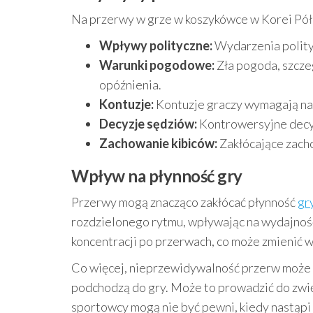
Na przerwy w grze w koszykówce w Korei Półn
Wpływy polityczne:
Wydarzenia polity
Warunki pogodowe:
Zła pogoda, szcze
opóźnienia.
Kontuzje:
Kontuzje graczy wymagają na
Decyzje sędziów:
Kontrowersyjne decy
Zachowanie kibiców:
Zakłócające zach
Wpływ na płynność gry
Przerwy mogą znacząco zakłócać płynność
gr
rozdzielonego rytmu, wpływając na wydajnoś
koncentracji po przerwach, co może zmienić w
Co więcej, nieprzewidywalność przerw może s
podchodzą do gry. Może to prowadzić do zwię
sportowcy mogą nie być pewni, kiedy nastąpi