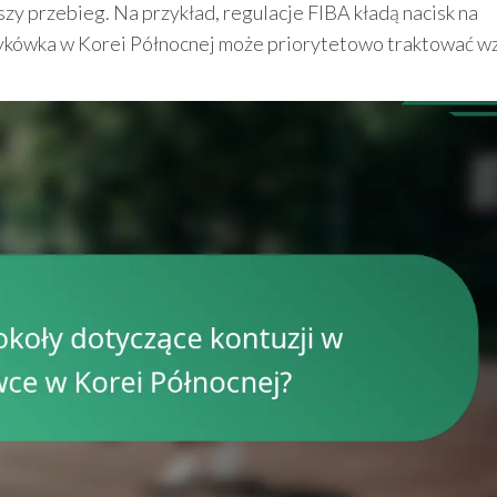
zy przebieg. Na przykład, regulacje FIBA kładą nacisk na
ykówka w Korei Północnej może priorytetowo traktować w