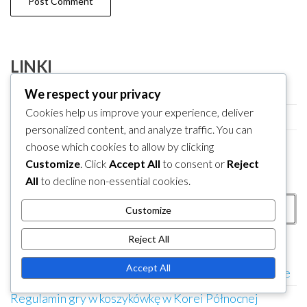
LINKI
Skontaktuj się z nami
We respect your privacy
Cookies help us improve your experience, deliver
O nas
personalized content, and analyze traffic. You can
Zawartość
choose which cookies to allow by clicking
Customize
. Click
Accept All
to consent or
Reject
SZUKAJ
All
to decline non-essential cookies.
Search
Customize
for:
Reject All
KATEGORIE
Accept All
Faule i naruszenia w północnokoreańskiej koszykówce
Regulamin gry w koszykówkę w Korei Północnej