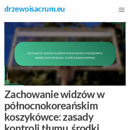
Skip
drzewoisacrum.eu
to
the
content
Zachowanie widzów w
północnokoreańskim
koszykówce: zasady
kontroli tłumu, środki