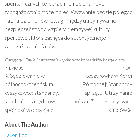
spontanicznych celebracji i emocjonalnego
zaangażowania może maleć. Wyzwanie będzie polegać
na znalezieniu równowagi między utrzymywaniem
bezpieczeństwa a wspieraniem żywej kultury
sportowej, która zachęca do autentycznego
zaangażowania fanów.
Category
Faule i naruszenia w północnokoreańskiej koszykówce
Post
Previous
PREVIOUS
NEXT
N
Sędziowanie w
Koszykówka w Korei
navigation
Post
P
północnokoreańskim
Północnej: Standardy
koszykówce: standardy,
sprzętu, Utrzymanie
szkolenie dla sędziów,
boiska, Zasady dotyczące
spójność w decyzjach
strojów
About The Author
Jaxon Lee