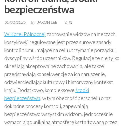
bezpieczeństwa
30/01/2026
By
JAXON LEE
0
W Korei Północnej
zachowanie widzów na meczach
koszykówki regulowane jest przez surowe zasady
kontroli tłumu, mające na celu utrzymanie porządku i
dyscypliny wśród uczestników. Regulacje te nie tylko
określają akceptowalne zachowania, ale także
przedstawiają konsekwencje za ich naruszenie,
odzwierciedlając kulturowy i historyczny kontekst
kraju. Dodatkowo, kompleksowe
środki
bezpieczeństwa
, w tym obecność personelu oraz
dokładne procesy kontroli, zapewniają
bezpieczeństwo wszystkim widzom, jednocześnie
wzmacniając unikalną atmosferę kształtowaną przez